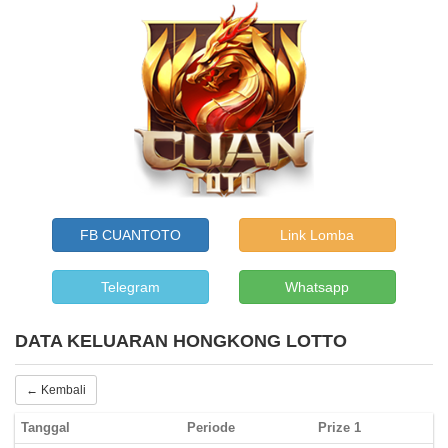
FB CUANTOTO
Link Lomba
Telegram
Whatsapp
DATA KELUARAN HONGKONG LOTTO
← Kembali
Tanggal
Periode
Prize 1