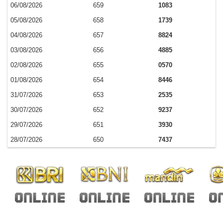
06/08/2026
659
1083
05/08/2026
658
1739
04/08/2026
657
8824
03/08/2026
656
4885
02/08/2026
655
0570
01/08/2026
654
8446
31/07/2026
653
2535
30/07/2026
652
9237
29/07/2026
651
3930
28/07/2026
650
7437