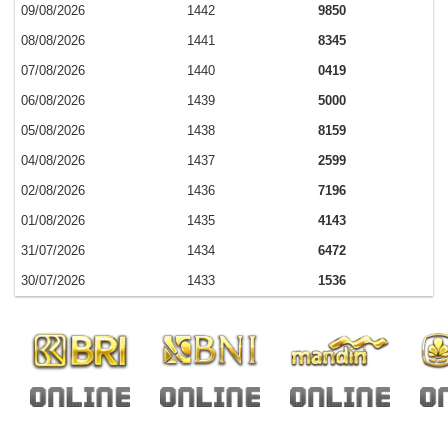
09/08/2026
1442
9850
08/08/2026
1441
8345
07/08/2026
1440
0419
06/08/2026
1439
5000
05/08/2026
1438
8159
04/08/2026
1437
2599
02/08/2026
1436
7196
01/08/2026
1435
4143
31/07/2026
1434
6472
30/07/2026
1433
1536