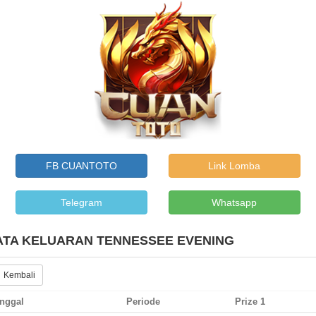
FB CUANTOTO
Link Lomba
Telegram
Whatsapp
ATA KELUARAN TENNESSEE EVENING
 Kembali
nggal
Periode
Prize 1