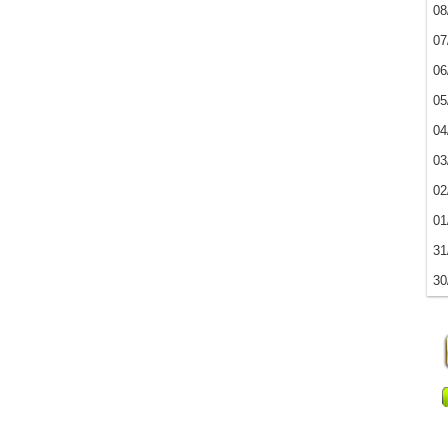
08
07
06
05
04
03
02
01
31
30