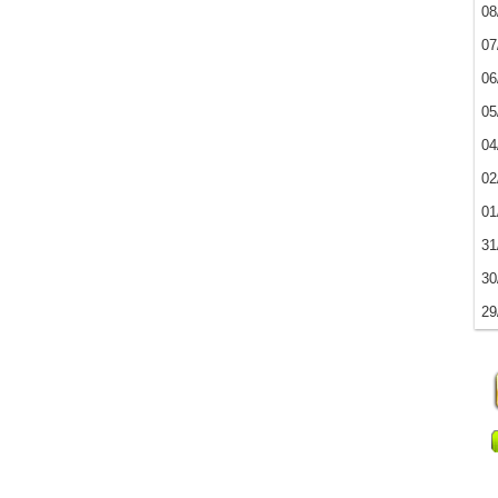
08
07
06
05
04
02
01
31
30
29