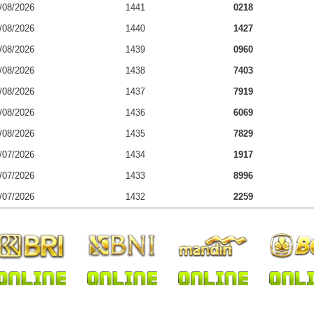
/08/2026
1441
0218
/08/2026
1440
1427
/08/2026
1439
0960
/08/2026
1438
7403
/08/2026
1437
7919
/08/2026
1436
6069
/08/2026
1435
7829
/07/2026
1434
1917
/07/2026
1433
8996
/07/2026
1432
2259